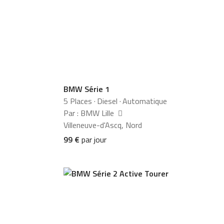
BMW Série 1
5 Places
·
Diesel
·
Automatique
Par : BMW Lille
Villeneuve-d'Ascq, Nord
99 €
par jour