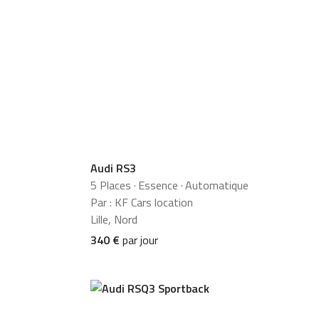
Audi RS3
5 Places
·
Essence
·
Automatique
Par : KF Cars location
Lille, Nord
340 €
par jour