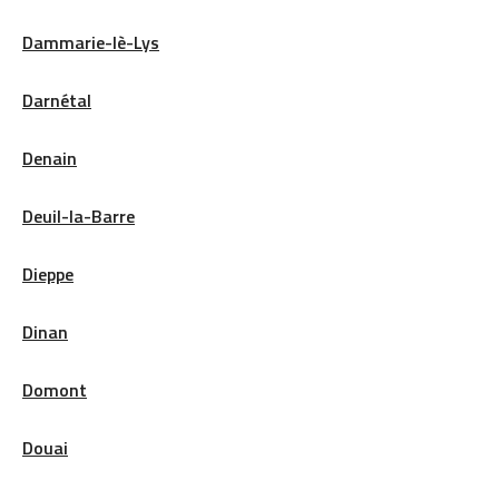
Dammarie-lè-Lys
Darnétal
Denain
Deuil-la-Barre
Dieppe
Dinan
Domont
Douai