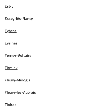
Esbly
Essey-lès-Nancy
Eybens
Eysines
Ferney-Voltaire
Firminy
Fleury-Mérogis
Fleury-les-Aubrais
Floirac