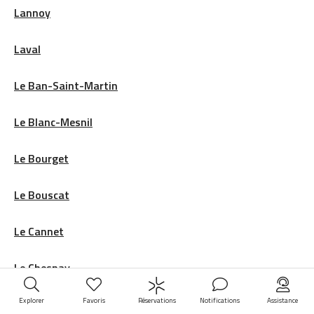
Lannoy
Laval
Le Ban-Saint-Martin
Le Blanc-Mesnil
Le Bourget
Le Bouscat
Le Cannet
Le Chesnay
Explorer
Favoris
Notifications
Assistance
Réservations
Le Crès