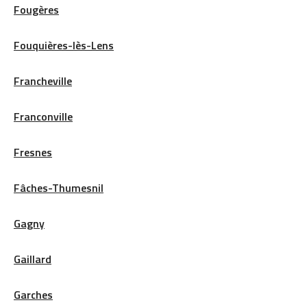
Fougères
Fouquières-lès-Lens
Francheville
Franconville
Fresnes
Fâches-Thumesnil
Gagny
Gaillard
Garches