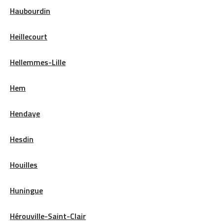
Haubourdin
Heillecourt
Hellemmes-Lille
Hem
Hendaye
Hesdin
Houilles
Huningue
Hérouville-Saint-Clair