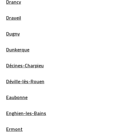
Drancy
Draveil
Dugny
Dunkerque
Décines-Charpieu
Déville-lès-Rouen
Eaubonne
Enghien-les-Bains
Ermont