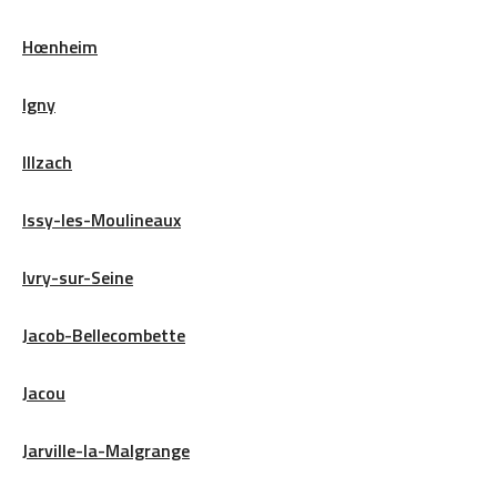
Hœnheim
Igny
Illzach
Issy-les-Moulineaux
Ivry-sur-Seine
Jacob-Bellecombette
Jacou
Jarville-la-Malgrange