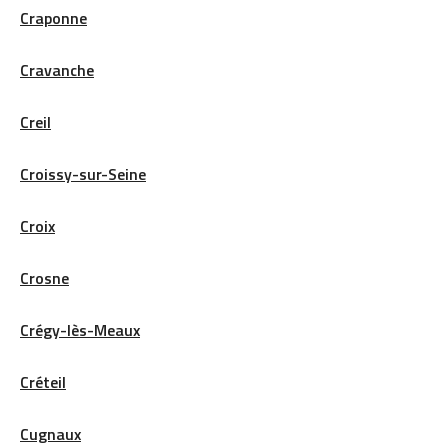
Craponne
Cravanche
Creil
Croissy-sur-Seine
Croix
Crosne
Crégy-lès-Meaux
Créteil
Cugnaux