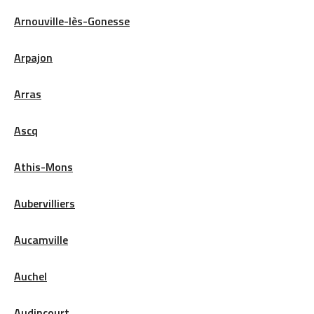
Arnouville-lès-Gonesse
Arpajon
Arras
Ascq
Athis-Mons
Aubervilliers
Aucamville
Auchel
Audincourt