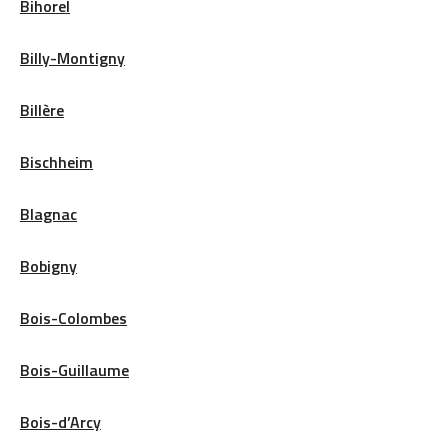
Bihorel
Billy-Montigny
Billère
Bischheim
Blagnac
Bobigny
Bois-Colombes
Bois-Guillaume
Bois-d’Arcy