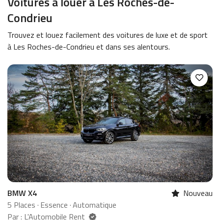
Voitures à louer à Les Roches-de-
Condrieu
Trouvez et louez facilement des voitures de luxe et de sport
à Les Roches-de-Condrieu et dans ses alentours.
au
BMW X4
Nouveau
M
5 Places
·
Essence
·
Automatique
5 
Par : L'Automobile Rent
Pa