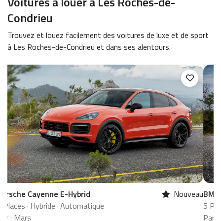
Voitures à louer à Les Roches-de-
Condrieu
Trouvez et louez facilement des voitures de luxe et de sport
à Les Roches-de-Condrieu et dans ses alentours.
eau
BMW X4
Nouveau
M
5 Places
·
Essence
·
Automatique
5
Par : L'Automobile Rent
P