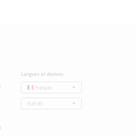
Langues et devises
n
Français
EUR (€)