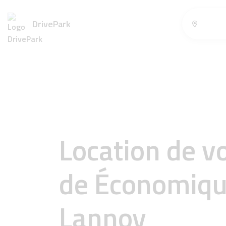
DrivePark
Location de v
de Économiqu
Lannoy