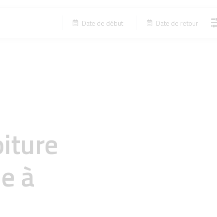
Date de début
Date de retour
oiture
e à